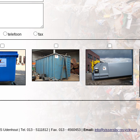
telefoon
fax
 Udenhout | Tel. 013 - 5111812 | Fax. 013 - 4560453 | 
Email:
info@vissersbv-recycling.nl 