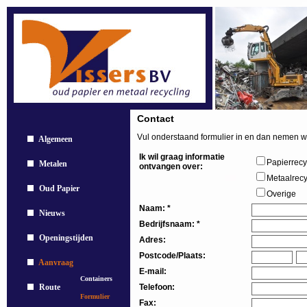
Contact
Vul onderstaand formulier in en dan nemen wi
 Algemeen
Ik wil graag informatie 
Papierrecy
 Metalen
ontvangen over:
Metaalrecy
 Oud Papier
Overige
Naam: *
 Nieuws
Bedrijfsnaam: *
 Openingstijden
Adres:
Postcode/Plaats:
 Aanvraag
E-mail:
 Containers
 Route
Telefoon:
 Formulier
Fax: