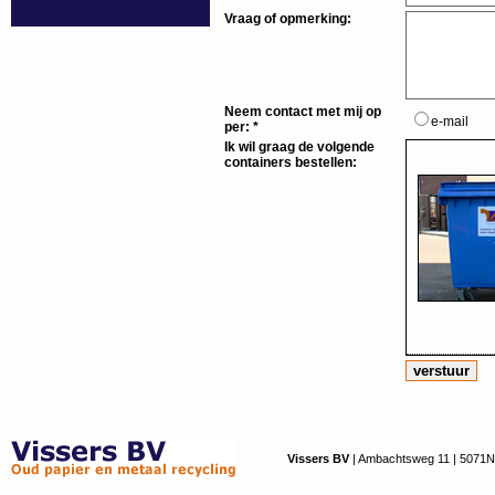
Vraag of opmerking:
 Neem contact met mij op 
e-mail
per: * 
 Ik wil graag de volgende 
containers bestellen: 
Vissers BV
 | Ambachtsweg 11 | 5071NS